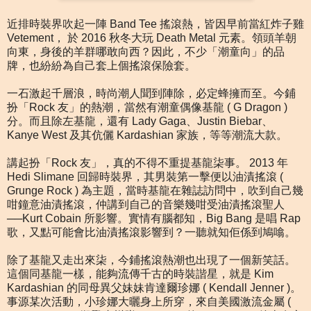
近排時裝界吹起一陣 Band Tee 搖滾熱，皆因早前當紅炸子雞
Vetement， 於 2016 秋冬大玩 Death Metal 元素。領頭羊朝
向東，身後的羊群哪敢向西？因此，不少「潮童向」的品
牌，也紛紛為自己套上個搖滾保險套。
一石激起千層浪，時尚潮人聞到陣除，必定蜂擁而至。今鋪
扮「Rock 友」的熱潮，當然有潮童偶像基龍 ( G Dragon )
分。而且除左基龍，還有 Lady Gaga、Justin Biebar、
Kanye West 及其伉儷 Kardashian 家族，等等潮流大款。
講起扮「Rock 友」，真的不得不重提基龍柒事。 2013 年
Hedi Slimane 回歸時裝界，其男裝第一擊便以油漬搖滾 (
Grunge Rock ) 為主題，當時基龍在雜誌訪問中，吹到自己幾
咁鐘意油漬搖滾，仲講到自己的音樂幾咁受油漬搖滾聖人
──Kurt Cobain 所影響。實情有腦都知，Big Bang 是唱 Rap
歌，又點可能會比油漬搖滾影響到？一聽就知佢係到鳩噏。
除了基龍又走出來柒，今鋪搖滾熱潮也出現了一個新笑話。
這個同基龍一樣，能夠流傳千古的時裝諧星，就是 Kim
Kardashian 的同母異父妹妹肯達爾珍娜 ( Kendall Jenner )。
事源某次活動，小珍娜大曬身上所穿，來自美國激流金屬 (