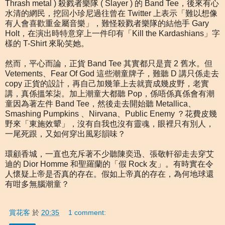
Thrash metal ) 殺戮者樂隊 ( Slayer ) 的 Band Tee，後來有心
水清的網民，挖回小珍尼過往曾在 Twitter 上表示「難以想像
有人會喜歡重金屬音樂」，難怪殺戮者樂隊的結他手 Gary
Holt，在演出時特意穿上一件印有「Kill the Kardashians」字
樣的 T-Shirt 來恥笑她。
然而，平心而論，正貨 Band Tee 其實都只是賣 2 舊水。但
Vetements、Fear Of God 這些潮童牌子，難聽 D 講只係走去
copy 正貨的設計，再自己加幾筆上去就賣成幾皮野，老實
講，真係搵笨柒。加上潮童大都聽 Pop，係唔係真係會有潮
童因為著左件 Band Tee，然後走去開始聽 Metallica、
Smashing Pumpkins 、Nirvana、Public Enemy ？花費皮幾
野來「東施效顰」，沒有自我也沒有靈魂，眼裡只有別人，
一尾死跟，又如何穿出風彩韻味？
環顧香城，一直也充斥著不少聽陳奕迅、張敬軒卻走去穿艾
迪的 Dior Homme 和聖羅蘭的「假 Rock 友」。有時實在令
人懷疑上帝是否真的存在。假如上帝真的存在，為何地球還
有咁多無腦潮童？
賞花客
於
20:35
1 comment: